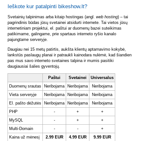
Ieškote kur patalpinti bikeshow.lt?
Svetainių talpinimas arba kitaip hostingas (angl.
web hosting
) – tai
pagrindinis būdas jūsų svetainei atsidurti internete. Tai vietos jūsų
internetiniam projektui, el. paštui ar duomenų bazei suteikimas
patikimame, galingame, prie spartaus interneto ryšio kanalo
pajungtame serveryje.
Daugiau nei 15 metų patirtis, aukšta klientų aptarnavimo kokybė,
lankstūs paslaugų planai ir patraukli kainodara nulėmė, kad šiandien
pas mus savo interneto svetaines talpina ir mumis pasitiki
daugiausiai šalies gyventojų.
Paštui
Svetainei
Universalus
Duomenų srautas
Neribojama
Neribojama
Neribojama
Vieta serveryje
Neribojama
Neribojama
Neribojama
El. pašto dėžutės
Neribojama
Neribojama
Neribojama
PHP
-
+
+
MySQL
-
+
+
Multi-Domain
-
-
+
Kaina už mėnesį
2.99 EUR
4.99 EUR
9.99 EUR