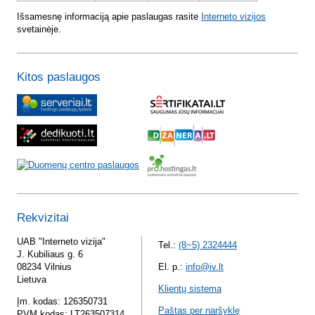
Išsamesnę informaciją apie paslaugas rasite
Interneto vizijos
svetainėje.
Kitos paslaugos
Rekvizitai
UAB "Interneto vizija"
Tel.:
(8~5) 2324444
J. Kubiliaus g. 6
08234 Vilnius
El. p.:
info@iv.lt
Lietuva
Klientų sistema
Įm. kodas: 126350731
Paštas per naršyklę
PVM kodas: LT263507314