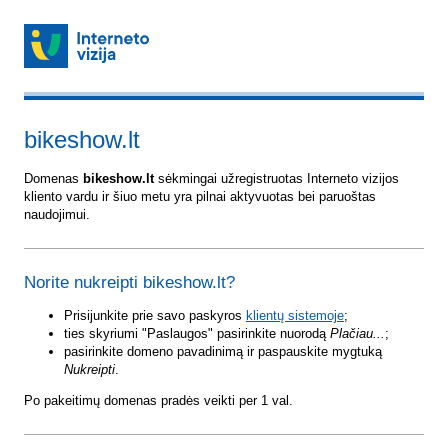
bikeshow.lt
Domenas
bikeshow.lt
sėkmingai užregistruotas Interneto vizijos
kliento vardu ir šiuo metu yra pilnai aktyvuotas bei paruoštas
naudojimui.
Norite nukreipti bikeshow.lt?
Prisijunkite prie savo paskyros
klientų sistemoje
;
ties skyriumi "Paslaugos" pasirinkite nuorodą
Plačiau...
;
pasirinkite domeno pavadinimą ir paspauskite mygtuką
Nukreipti
.
Po pakeitimų domenas pradės veikti per 1 val.